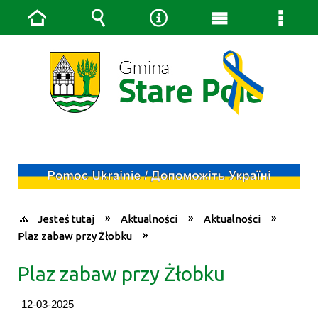
Strona
Wyszukiwarka
Narzędzia
Menu
Menu
główna
główne
szcze
Jesteś tutaj
Aktualności
Aktualności
Plaz zabaw przy Żłobku
Plaz zabaw przy Żłobku
12-03-2025