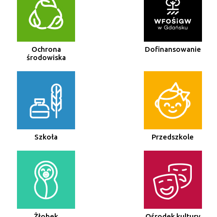
Ochrona
Dofinansowanie
środowiska
Szkoła
Przedszkole
Żłobek
Ośrodek kultury