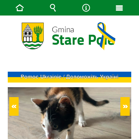
Strona
Wyszukiwarka
Narzędzia
Menu
główna
główn