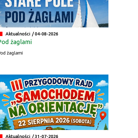
Aktualności /
01.08.2026
I Turniej Sołectw
Aktualności /
04-08-2026
Pod żaglami
od żaglami
Aktualności /
05.08.2026
Znaleziono kotka!
Aktualności /
04.08.2026
Ochrona zwierząt
Aktualności /
31-07-2026