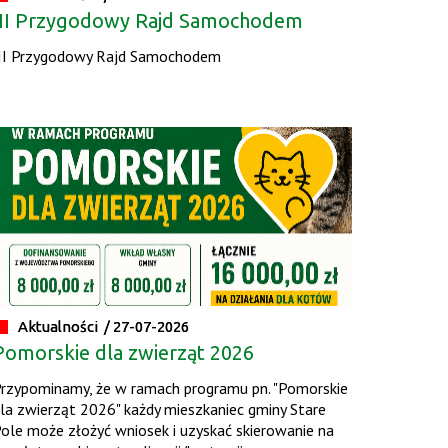
III Przygodowy Rajd Samochodem
II Przygodowy Rajd Samochodem
Aktualności /
04.08.2026
Pod żaglami
Aktualności /
03.08.2026
Szukamy właściciela
Aktualności /
27-07-2026
Pomorskie dla zwierząt 2026
Aktualności /
01.08.2026
rzypominamy, że w ramach programu pn. "Pomorskie
la zwierząt 2026" każdy mieszkaniec gminy Stare
I Turniej Sołectw
ole może złożyć wniosek i uzyskać skierowanie na