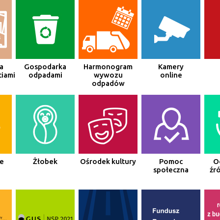
a
Gospodarka
Harmonogram
Kamery
iami
odpadami
wywozu
online
odpadów
e
Żłobek
Ośrodek kultury
Pomoc
O
społeczna
źró