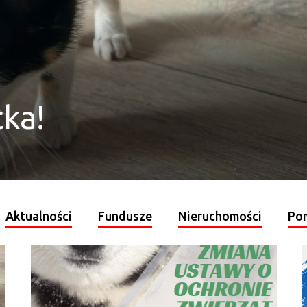
ka!
ząt
ciela
tw
Aktualności
Fundusze
Nieruchomości
Pom